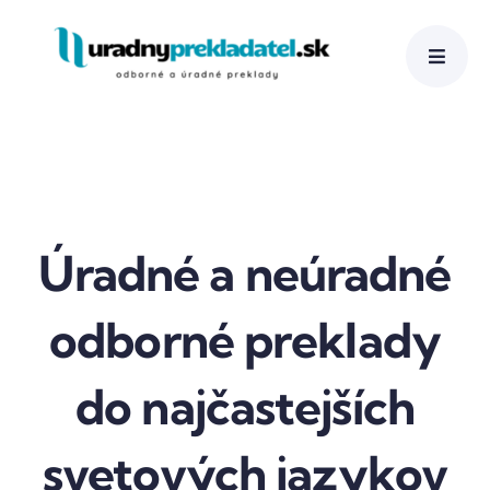
Skip
to
content
Úradné a neúradné
odborné preklady
do najčastejších
svetových jazykov