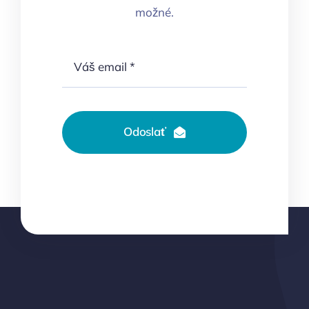
možné.
Odoslať