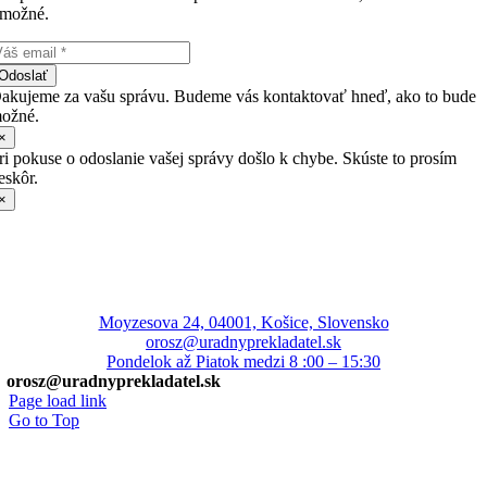
možné.
Odoslať
akujeme za vašu správu. Budeme vás kontaktovať hneď, ako to bude
ožné.
×
ri pokuse o odoslanie vašej správy došlo k chybe. Skúste to prosím
eskôr.
×
Moyzesova 24, 04001, Košice, Slovensko
orosz@uradnyprekladatel.sk
Pondelok až Piatok medzi 8 :00 – 15:30
orosz@uradnyprekladatel.sk
Page load link
Go to Top