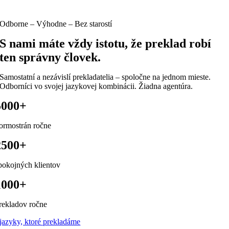
Odborne – Výhodne – Bez starostí
S nami máte vždy istotu, že preklad robí
ten správny človek.
Samostatní a nezávislí prekladatelia – spoločne na jednom mieste.
Odborníci vo svojej jazykovej kombinácii. Žiadna agentúra.
5000+
ormostrán ročne
2500+
pokojných klientov
1000+
rekladov ročne
jazyky, ktoré prekladáme