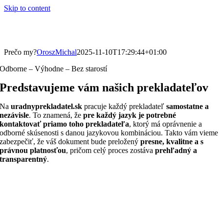
Skip to content
Prečo my?
OroszMichal
2025-11-10T17:29:44+01:00
Odborne – Výhodne – Bez starostí
Predstavujeme vám našich prekladateľov
Na
uradnyprekladatel.sk
pracuje každý prekladateľ
samostatne a
nezávisle
. To znamená, že
pre každý jazyk je potrebné
kontaktovať priamo toho prekladateľa
, ktorý má oprávnenie a
odborné skúsenosti s danou jazykovou kombináciou. Takto vám vieme
zabezpečiť, že váš dokument bude preložený
presne, kvalitne a s
právnou platnosťou
, pričom celý proces zostáva
prehľadný a
transparentný
.