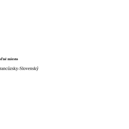
oľné miesto
rancúzsky-Slovenský