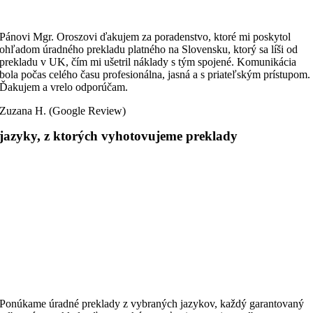
Pánovi Mgr. Oroszovi ďakujem za poradenstvo, ktoré mi poskytol
ohľadom úradného prekladu platného na Slovensku, ktorý sa líši od
prekladu v UK, čím mi ušetril náklady s tým spojené. Komunikácia
bola počas celého času profesionálna, jasná a s priateľským prístupom.
Ďakujem a vrelo odporúčam.
Zuzana H. (Google Review)
jazyky, z ktorých vyhotovujeme preklady
Ponúkame úradné preklady z vybraných jazykov, každý garantovaný