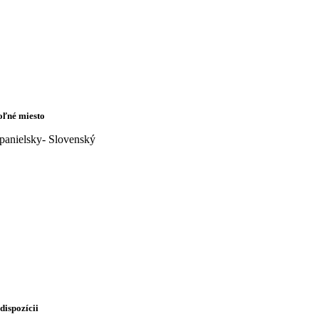
oľné miesto
panielsky- Slovenský
 dispozícii