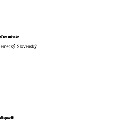
oľné miesto
emecký-Slovenský
 dispozíii